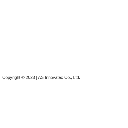
Copyright © 2023 | AS Innovatec Co., Ltd.