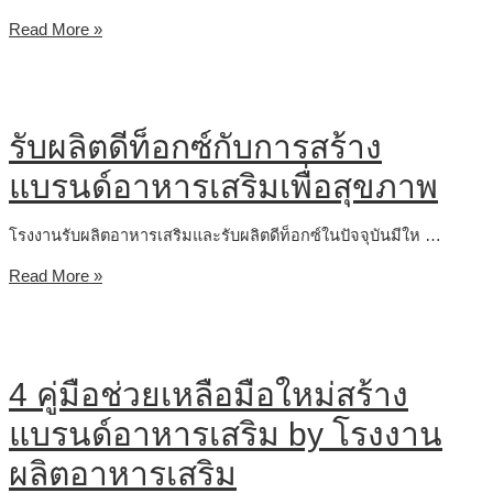
ใคร
อยาก
Read More »
เคย
สร้าง
บอก
แบรนด์
คุณ
ของ
ตัว
รับผลิตดีท็อกซ์กับการสร้าง
เอง
แบรนด์อาหารเสริมเพื่อสุขภาพ
ควร
เลือก
โรงงาน
โรงงานรับผลิตอาหารเสริมและรับผลิตดีท็อกซ์ในปัจจุบันมีให …
ผลิต
รับ
Read More »
อาหาร
ผลิ
เสริม
ตดีท็
อย่างไร?
อกซ์
กับ
4 คู่มือช่วยเหลือมือใหม่สร้าง
การ
แบรนด์อาหารเสริม by โรงงาน
สร้าง
แบรนด์
ผลิตอาหารเสริม
อาหาร